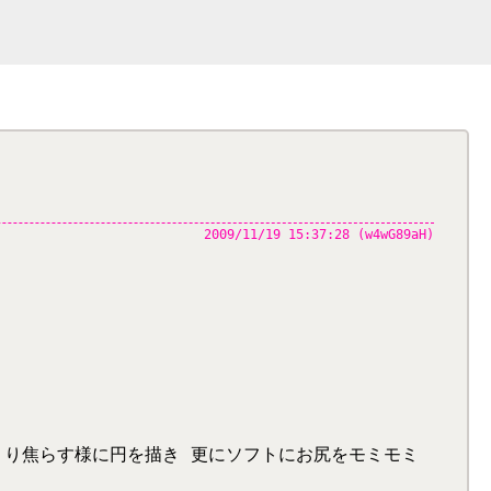
2009/11/19 15:37:28 (w4wG89aH)
くり焦らす様に円を描き 更にソフトにお尻をモミモミ