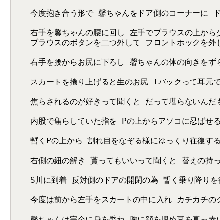
今度抱き合う形で 馨ちゃんをドア側のコーナーに 
右手を馨ちゃんの腰に回し 左手でブラウスの上から
ブラウスのボタンを二つ外して フロントホックを外
右手を腰からお尻に下ろし 馨ちゃんの体の向きをず
スカートを捲り上げると生のお尻 Tバックって耳元
焦らされるのが好きって聞くと だって堪らないんだ
内股で焦らしていた指を Pの上からアソコに忍ばせる
暫くPの上から 割れ目をなぞる様にゆっくり往復す
右側の紐の解き 貰ってもいいって聞くと 替えの持
S川に到着 反対側のドアの開閉の為 暫く乗り降りを
今度は前から左手をスカートの中に入れ カチカチの
馨ちゃんは完全に身を委ね 胸に顔を埋め耳を真っ赤