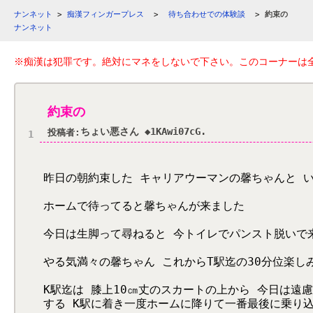
ナンネット
>
痴漢フィンガープレス
>
待ち合わせでの体験談
>
約束の
ナンネット
※痴漢は犯罪です。絶対にマネをしないで下さい。このコーナーは
約束の
ちょい悪さん ◆1KAwi07cG.
投稿者:
1
昨日の朝約束した キャリアウーマンの馨ちゃんと 
ホームで待ってると馨ちゃんが来ました
今日は生脚って尋ねると 今トイレでパンスト脱いで
やる気満々の馨ちゃん これからT駅迄の30分位楽し
K駅迄は 膝上10㎝丈のスカートの上から 今日は遠
する K駅に着き一度ホームに降りて一番最後に乗り