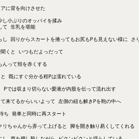
ドアに背を向けさせた
少し小ぶりのオッパイを揉み
して 生乳を堪能
らし 回りからスカートを捲ってもお尻もPも見えない様に さ
で聞くと いつもだよっだって
もんって頬を赤くする
と 既にすぐ分かる程Pは濡れている
る Pでは収まり切らない愛液が内股を伝って流れ出す
って来てるからいいよって 左側の紐も解きPを鞄の中へ
待ち 発車と同時に再スタート
クリちゃんから弄って上げると 脚を開き触り易くしてくれる
にし 声を押し殺しながら ビクンビクンと揺らしている